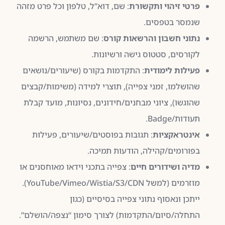
פרטי זיהוי ותקשורת
: שם, דוא”ל, טלפון וכל פרט מזהה
שנמסר בטפסים.
נתוני חשבון והרשאות קורס
: שם משתמש, הרשמה
לקורסים, סטטוס גישה ורשיונות.
פעילות לימודית
: התקדמות בקורס (שיעורים/נושאים
שהושלמו, זמני צפייה), תוצרי למידה (משימות/קבצים
שהוגשו), ציוני מבחנים/חידונים, נסיונות, מועד קבלת
תעודות/Badge.
אינטראקציות
: תגובות בפוסטים/שיעורים, פעילות
בפורומים/קהילה, הודעות תמיכה.
מדיה ושידורים חיים
: צפייה בתכני וידאו מאוחסנים או
מוזרמים (למשל YouTube/Vimeo/Wistia/S3/CDN).
ייתכן ונאסוף נתוני צפייה בסיסיים (כגון
התחלה/סיום/התקדמות) לצורך סימון “נצפה/הושלם”.