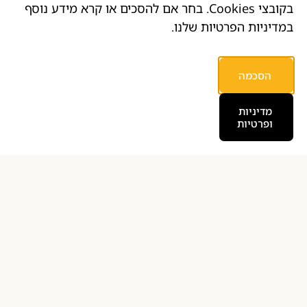
בקובצי Cookies. בחר אם להסכים או קרא מידע נוסף
במדיניות הפרטיות שלנו.
הסכמה
למה רק לשחק כשאפשר
מדיניות
ופרטיות
ליצור?
(וללמוד לפתח משחקים מהאפס)
רוב הילדים צורכים תוכן – אבל לא לומדים איך לבנות
אותו.
המסלול שלנו הופך זמן מסך ללמידה אמיתית ויצירה.