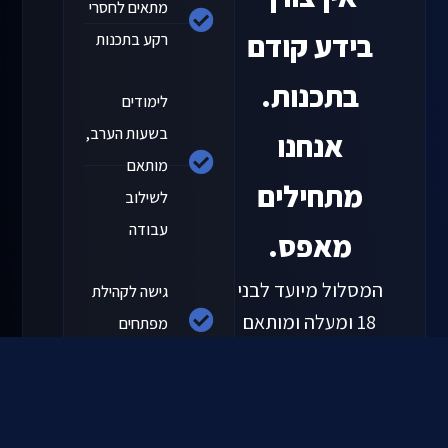
מתאים
לחסרי
בידע
קודם
רקע
בתכנות
בתכנות.
לימודים
בשעות
הערב,
אנחנו
מותאם
מתחילים
לשילוב
עבודה
מאפס.
המסלול
מיועד
לבני
גישה
לקהילת
18
ומעלה
ומותאם
מפתחים
לאנשים
עובדים
אקסקלוסיבית
שרוצים
לעשות
הסבה
לעולם